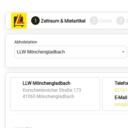
1
2
3
Zeitraum & Mietartikel
Extras
Abholstation
LLW Mönchengladbach
Telefo
Korschenbroicher Straße 173
02161
41065 Mönchengladbach
E-Mail
info@